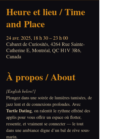
Heure et lieu / Time
and Place
24 avr. 2025, 18 h 30 – 23 h 00
Cabaret de Curiosités, 4264 Rue Sainte-
Catherine E, Montréal, QC H1V 3R6,
Canada
À propos / About
[English below!]
Plongez dans une soirée de lumières tamisées, de 
jazz lent et de connexions profondes. Avec 
Turtle Dating
, on ralentit le rythme effréné des 
applis pour vous offrir un espace où flotter, 
ressentir, et vraiment se connecter — le tout 
dans une ambiance digne d’un bal de rêve sous-
marin.