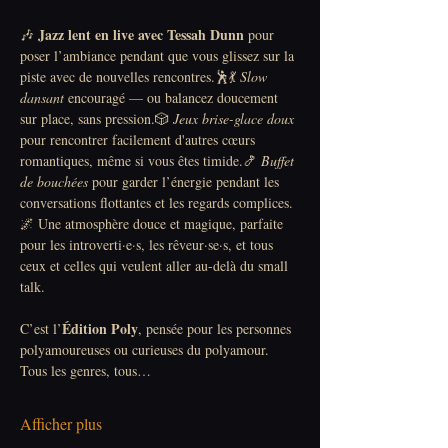
Jazz lent en live avec Tessah Dunn
🎶 
 pour 
poser l’ambiance pendant que vous glissez sur la 
piste avec de nouvelles rencontres.🕺💃 
Slow 
dansant
 encouragé — ou balancez doucement 
sur place, sans pression.🎲 
Jeux brise-glace doux
pour rencontrer facilement d'autres cœurs 
romantiques, même si vous êtes timide.🍤 
Buffet 
de bouchées
 pour garder l’énergie pendant les 
conversations flottantes et les regards complices.
🌌 Une atmosphère douce et magique, parfaite 
pour les introverti·e·s, les rêveur·se·s, et tous 
ceux et celles qui veulent aller au-delà du small 
talk.
Édition Poly
C’est l’
, pensée pour les personnes 
polyamoureuses ou curieuses du polyamour. 
Tous les genres, tous…
Afficher plus