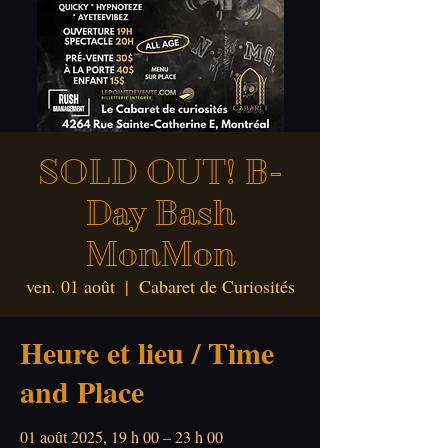
SOLD OUT! B-
Day Bash
MonMon
ven. 01 août
  |  
Cabaret de Curiosités
Heure et lieu / Time
and Place
01 août 2025, 19 h 00 – 23 h 00