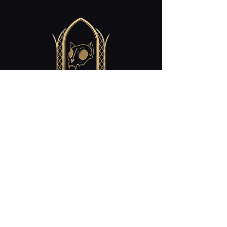
Contact
cabaret.curiosites@gmail.com
Restez Connecté!