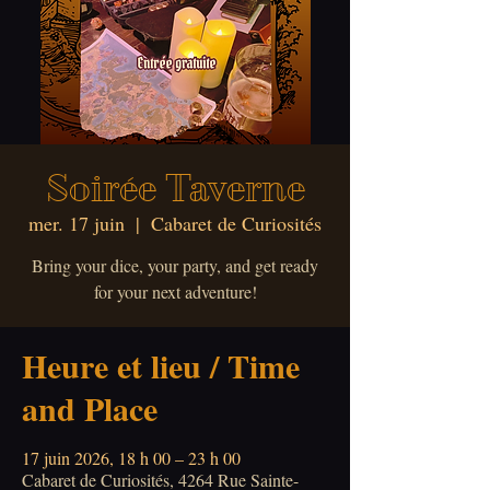
Soirée Taverne
mer. 17 juin
  |  
Cabaret de Curiosités
Bring your dice, your party, and get ready
for your next adventure!
Heure et lieu / Time
and Place
17 juin 2026, 18 h 00 – 23 h 00
Cabaret de Curiosités, 4264 Rue Sainte-