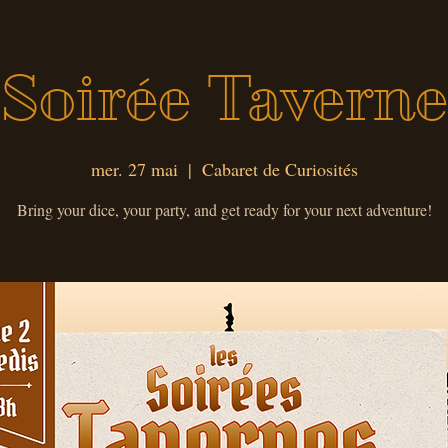
Soirée Taverne
mer. 27 mai
  |  
Cabaret de Curiosités
Bring your dice, your party, and get ready for your next adventure!