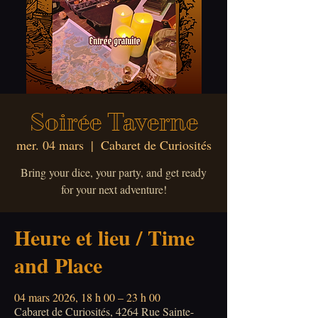
Soirée Taverne
mer. 04 mars
  |  
Cabaret de Curiosités
Bring your dice, your party, and get ready
for your next adventure!
Heure et lieu / Time
and Place
04 mars 2026, 18 h 00 – 23 h 00
Cabaret de Curiosités, 4264 Rue Sainte-