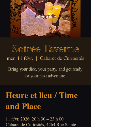
Soirée Taverne
mer. 11 févr.
  |  
Cabaret de Curiosités
Bring your dice, your party, and get ready
for your next adventure!
Heure et lieu / Time
and Place
11 févr. 2026, 20 h 30 – 23 h 00
Cabaret de Curiosités, 4264 Rue Sainte-