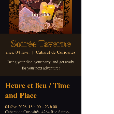
Soirée Taverne
mer. 04 févr.
  |  
Cabaret de Curiosités
Bring your dice, your party, and get ready
for your next adventure!
Heure et lieu / Time
and Place
04 févr. 2026, 18 h 00 – 23 h 00
Cabaret de Curiosités, 4264 Rue Sainte-