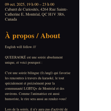
09 oct. 2025, 19 h 00 – 23 h 00
Cabaret de Curiosités, 4264 Rue Sainte-
Catherine E, Montréal, QC H1V 3R6,
Canada
À propos / About
English will follow ///
QUEERAOKÉ est une soirée absolument 
unique, et voici pourquoi :
C'est une soirée bilingue (fr./angl) qui favorise 
les rencontres à travers du karaoké, le tout 
spécialement et précisément pour la 
communauté LGBTQ+ de Montréal et des 
environs. Comme l'animatrice est aussi 
humoriste, le rire sera aussi au rendez-vous!
Lors de la soirée, il n'y aura pas d'activité de 