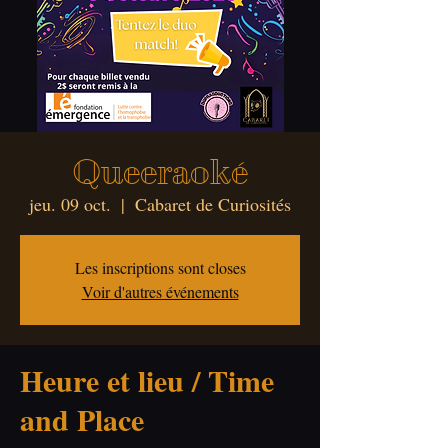
Queeraoké
jeu. 09 oct.
  |  
Cabaret de Curiosités
Les inscriptions sont closes
Voir d'autres événements
Heure et lieu / Time
and Place