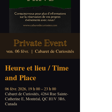
Private Event
ven. 06 févr.
  |  
Cabaret de Curiosités
Heure et lieu / Time
and Place
06 févr. 2026, 19 h 00 – 23 h 00
Cabaret de Curiosités, 4264 Rue Sainte-
Catherine E, Montréal, QC H1V 3R6,
Canada