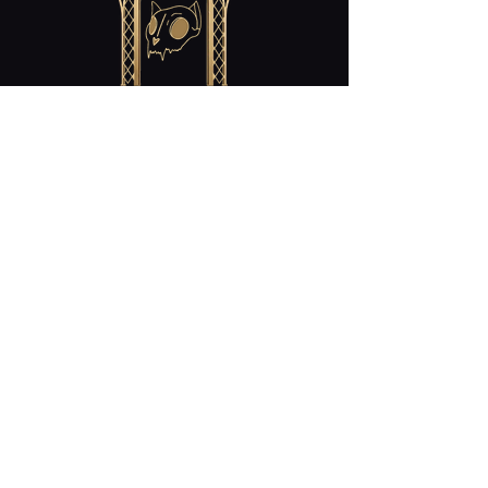
Contact
cabaret.curiosites@gmail.com
Restez Connecté!
Nos Heures D'ouverture:
mercredi/ Wednesday : 18h-23h
jeudi/ Thursday : 18h-23h