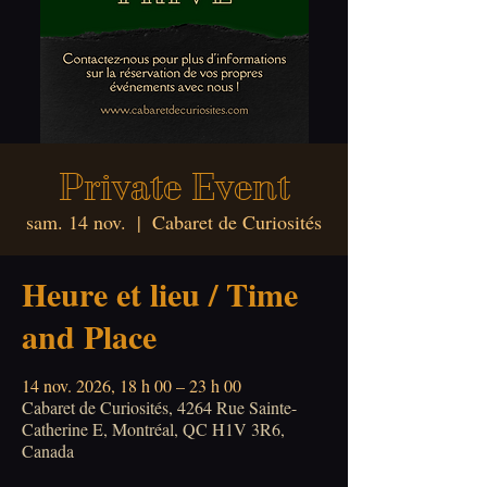
Private Event
sam. 14 nov.
  |  
Cabaret de Curiosités
Heure et lieu / Time
and Place
14 nov. 2026, 18 h 00 – 23 h 00
Cabaret de Curiosités, 4264 Rue Sainte-
Catherine E, Montréal, QC H1V 3R6,
Canada