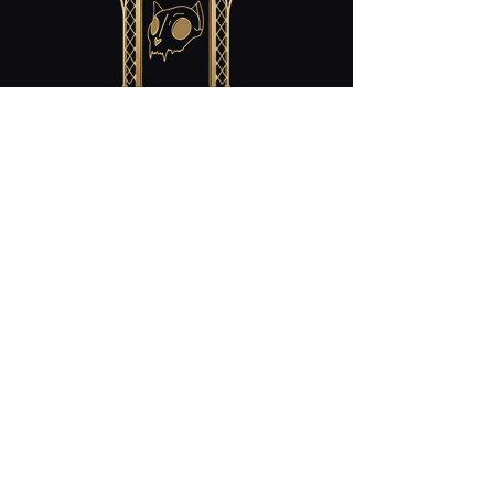
Contact
cabaret.curiosites@gmail.com
Restez Connecté!
Nos Heures D'ouverture:
mercredi/ Wednesday : 18h-23h
jeudi/ Thursday : 18h-23h