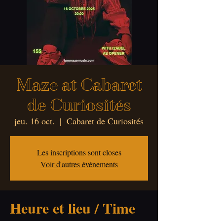
Maze at Cabaret
de Curiosités
jeu. 16 oct.
  |  
Cabaret de Curiosités
Les inscriptions sont closes
Voir d'autres événements
Heure et lieu / Time