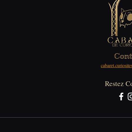
Cont
cabaret.curiosi
Restez C