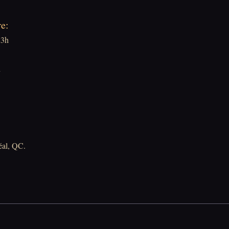
e:
23h
h
éal, QC.