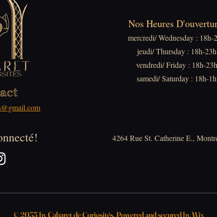
Nos Heures D'ouvertur
mercredi/ Wednesday : 18h-
jeudi/ Thursday : 18h-23h
vendredi/ Friday : 18h-23
samedi/ Saturday : 18h-1h
act
tes@gmail.com
onnecté!
4264 Rue St. Catherine E., Montr
© 2035 by Cabaret de Curiosités. Powered and secured by
Wix