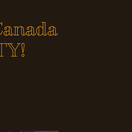
Canada
TY!