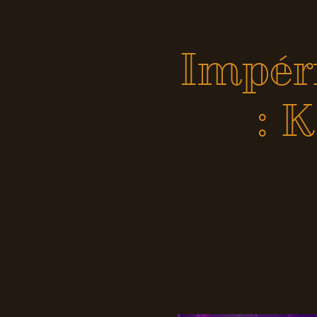
Impér
: 