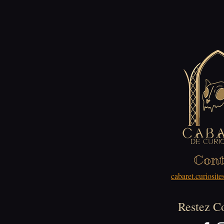
Cont
cabaret.curiosi
Restez C