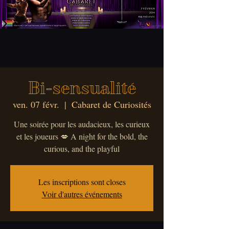
Bi-sensualité
ven. 07 févr.
  |  
Cabaret de Curiosités
Une soirée pour les audacieux, les curieux
et les joueurs 💋 A night for the bold, the
curious, and the playful
Les inscriptions sont closes
Voir d'autres événements