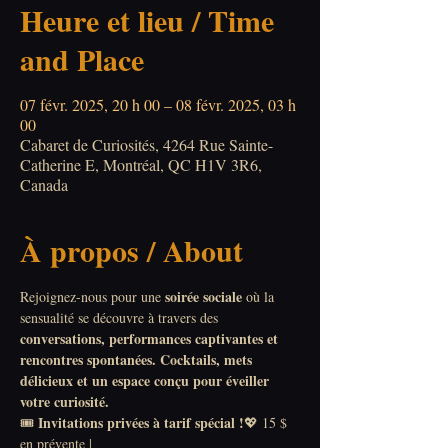
Heure et lieu / Time
and Place
07 févr. 2025, 20 h 00 – 08 févr. 2025, 03 h
00
Cabaret de Curiosités, 4264 Rue Sainte-
Catherine E, Montréal, QC H1V 3R6,
Canada
À propos / About
soirée sociale
Rejoignez-nous pour une 
 où la 
sensualité se découvre à travers des 
conversations, performances captivantes et 
rencontres spontanées.
Cocktails, mets 
délicieux et un espace conçu pour éveiller 
votre curiosité.
Invitations privées à tarif spécial !
🎟 
💖 15 $ 
en prévente | 