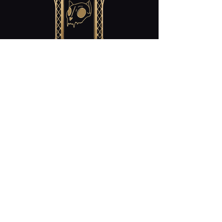
Contact
cabaret.curiosites@gmail.com
Restez Connecté!
Nos Heures D'ouverture:
mercredi/ Wednesday : 18h-23h
jeudi/ Thursday : 18h-23h