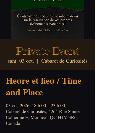
Private Event
sam. 03 oct.
  |  
Cabaret de Curiosités
Heure et lieu / Time
and Place
03 oct. 2026, 18 h 00 – 23 h 00
Cabaret de Curiosités, 4264 Rue Sainte-
Catherine E, Montréal, QC H1V 3R6,
Canada