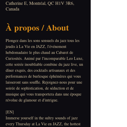
Catherine E, Montréal, QC H1V 3R6,
Canada
À propos / About
Plongez dans les sons sensuels du jazz tous les 
jeudis à La Vie en JAZZ, l'événement 
hebdomadaire le plus chaud au Cabaret de 
Curiosités. Animé par l'incomparable Leo Luxe, 
cette soirée inoubliable combine du jazz live, un 
dîner exquis, des cocktails artisanaux et des 
performances de burlesque éphémères qui vous 
laisseront sans souffle. Rejoignez-nous pour une 
soirée de sophistication, de séduction et de 
musique qui vous transportera dans une époque 
révolue de glamour et d'intrigue.
[EN]
Immerse yourself in the sultry sounds of jazz 
every Thursday at La Vie en JAZZ, the hottest 