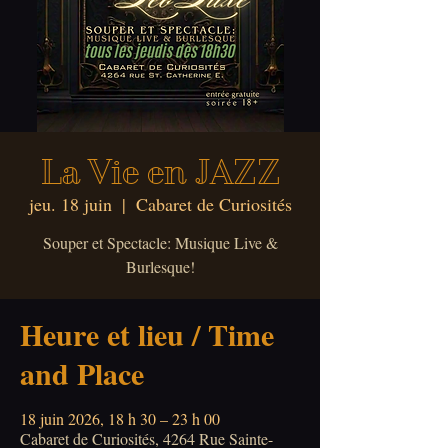
La Vie en JAZZ
jeu. 18 juin
  |  
Cabaret de Curiosités
Souper et Spectacle: Musique Live &
Burlesque!
Heure et lieu / Time
and Place
18 juin 2026, 18 h 30 – 23 h 00
Cabaret de Curiosités, 4264 Rue Sainte-